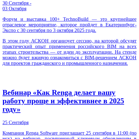
30 Сентября -
03 Октября
Форум и выставка 100+ TechnoBuild — это крупнейшее
отраслевое мероприятие, которое пройдет в Екатеринбург-
Экспо с 30 сентября по 3 октября 2025 года.
В этом году АСКОН организует сессию, на которой обсудят
практический опыт применения российского BIM на всех
этапах строительства — от идеи до эксплуатации. На стенде
можно будет вживую ознакомиться с BIM-решением АСКОН
для проектов гражданского и промышленного назначения.
Вебинар «Как Renga делает вашу
работу проще и эффективнее в 2025
году»
25 Сентября
Компания Renga Software приглашает 25 сентября в 11:00 (по
мск) на вебинар, посвященный ключевым обновлениям в