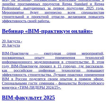
линейке программных продуктов Renga Standard и Renga
Professional, выпущенных за первое полугодие 2025 года.
Мероприятие будет интересно всем специалистам
строительной и проектной отрасли, желающим повысить
эффективность своей работы.
Вебинар «BIM-практикум онлайн»
20 Августа -
20 Августа
BIM-Практикум — ежегодная серия мероприятий,
посвященных опыту применения технологий
информационного моделирования в строительстве. В этом
году BIM-Практикум прошел в 15 городах, где рассказали,
как российские цифровые технологии повышают
эффективность строительства. Лучшие практики применения
BIM в России поделятся своим опытом в прямом эфире.
Специальными гости семинара - финалисты Всероссийского
конкурса «ТИМ-ЛИДЕРЫ 2024/25».
BIM-факультет 2025