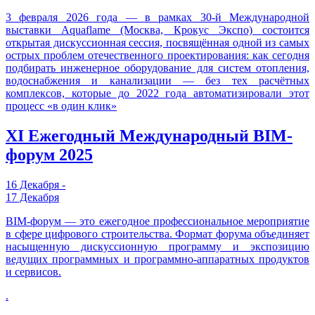
3 февраля 2026 года — в рамках 30-й Международной
выставки Aquaflame (Москва, Крокус Экспо) состоится
открытая дискуссионная сессия, посвящённая одной из самых
острых проблем отечественного проектирования: как сегодня
подбирать инженерное оборудование для систем отопления,
водоснабжения и канализации — без тех расчётных
комплексов, которые до 2022 года автоматизировали этот
процесс «в один клик»
XI Ежегодный Международный BIM-
форум 2025
16 Декабря -
17 Декабря
BIM-форум — это ежегодное профессиональное мероприятие
в сфере цифрового строительства. Формат форума объединяет
насыщенную дискуссионную программу и экспозицию
ведущих программных и программно-аппаратных продуктов
и сервисов.
.