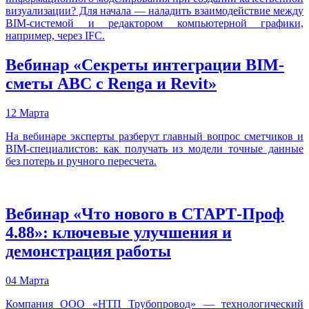
визуализации? Для начала — наладить взаимодействие между
BIM-системой и редактором компьютерной графики,
например, через IFC.
Вебинар «Секреты интеграции BIM-
сметы АВС с Renga и Revit»
12 Марта
На вебинаре эксперты разберут главный вопрос сметчиков и
BIM-специалистов: как получать из модели точные данные
без потерь и ручного пересчета.
Вебинар «Что нового в СТАРТ-Проф
4.88»: ключевые улучшения и
демонстрация работы
04 Марта
Компания ООО «НТП Трубопровод» — технологический