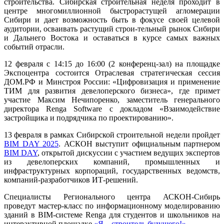
строительства. Сибирская строительная неделя проходит в
центре многомиллионной быстрорастущей агломерации
Сибири и дает возможность быть в фокусе своей целевой
аудитории, осваивать растущий строи-тельный рынок Сибири
и Дальнего Востока и оставаться в курсе самых важных
событий отрасли.
12 февраля с 14:15 до 16:00 (2 конференц-зал) на площадке
Экспоцентра состоится Отраслевая стратегическая сессия
ДОМ.РФ и Минстроя России: «Цифровизация и применение
ТИМ для развития девелоперского бизнеса», где примет
участие Максим Нечипоренко, заместитель генерального
директора Renga Software с докладом «Взаимодействие
застройщика и подрядчика по проектированию».
13 февраля в рамках Сибирской строительной недели пройдет
BIM DAY 2025
. АСКОН выступит официальным партнером
BIM DAY
, открытой дискуссии с участием ведущих экспертов
из девелоперских компаний, промышленных и
инфраструктурных корпораций, государственных ведомств,
компаний-разработчиков ИТ-решений.
Специалисты Регионального центра АСКОН-Сибирь
проведут мастер-класс по информационному моделированию
зданий в BIM-системе Renga для студентов и школьников на
интерактивной площадке
«Я – строитель будущего!».