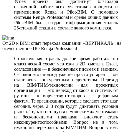
Успех проекта был достигнут благодаря
слаженной работе всех участников процесса и
применению Renga и Pilot-BIM. С помощью
системы Renga Professional и среды общих данных
Pilot-BIM была создана информационная модель
25-этажной секции в составе жилого комплекса.
От 2D к BIM: опыт перехода компании «ВЕРТИКАЛЬ» на
отечественное ПО Renga Professional
Строительная отрасль долгое время работала по
классической схеме: чертежи в 2D, сметы в Excel,
согласование — в бесконечных письмах и звонках.
Сегодня этот подход уже не просто устарел — он
становится конкурентным недостатком. Переход
на BIM/ТИМ-технологии для проектных
организаций — это переход от хаоса к системе, от
рутины — к творчеству, от споров — к цифровым
фактам. Те организации, которые сделают этот шаг
сегодня, через 2–3 года будут диктовать условия
рынка. Те, кто останутся с «плоскими» чертежами
и бесконечными правками, рискуют стать
неконкурентоспособными. Вопрос не в том,
нужно ли переходить на BIM/ТИМ. Вопрос в том,