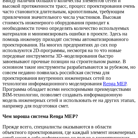
Ввиду наличия большого количества элементов сетей и
высокой протяженности трасс, процесс проектирования очень
часто становится длительным, кропотливым, требующим
привлечения значительного числа участников. Высокая
стоимость инженерного оборудования приводит к
необходимости точно определять количество используемых
материалов и минимизировать ошибки в проекте. Здесь на
помощь инженеру приходят системы автоматизированного
проектирования. На многих предприятиях до сих пор
используются 2D-программы, несмотря на то что новые
передовые инструменты 3D–моделирования быстро
завоевывают прочные позиции на строительном рынке. В
основном такие инструменты разрабатываются за рубежом, но
совсем недавно появилась российская система для
проектирования внутренних инженерных сетей по
технологии информационного моделирования
Renga MEP
.
Программа обладает всеми неоспоримыми преимуществами
BIM-технологии, позволяет создавать информационную
модель инженерных сетей и использовать ее на других этапах,
например для подготовки смет.
Чем хороша система Renga MEP?
Прежде всего, специалисты оказываются в области
объектного проектирования, где каждый элемент инженерных
сетей несет в себе информацию не только о геометрических