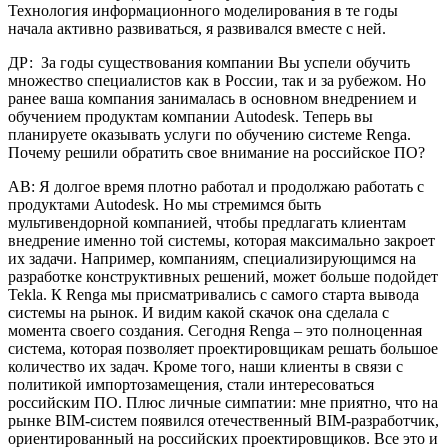
Технология информационного моделирования в те годы
начала активно развиваться, я развивался вместе с ней.
ДР: За годы существования компании Вы успели обучить
множество специалистов как в России, так и за рубежом. Но
ранее ваша компания занималась в основном внедрением и
обучением продуктам компании Autodesk. Теперь вы
планируете оказывать услуги по обучению системе Renga.
Почему решили обратить свое внимание на российское ПО?
АВ: Я долгое время плотно работал и продолжаю работать с
продуктами Autodesk. Но мы стремимся быть
мультивендорной компанией, чтобы предлагать клиентам
внедрение именно той системы, которая максимально закроет
их задачи. Например, компаниям, специализирующимся на
разработке конструктивных решений, может больше подойдет
Tekla. К Renga мы присматривались с самого старта вывода
системы на рынок. И видим какой скачок она сделала с
момента своего создания. Сегодня Renga – это полноценная
система, которая позволяет проектировщикам решать большое
количество их задач. Кроме того, наши клиенты в связи с
политикой импортозамещения, стали интересоваться
российским ПО. Плюс личные симпатии: мне приятно, что на
рынке BIM-систем появился отечественный BIM-разработчик,
ориентированный на российских проектировщиков. Все это и