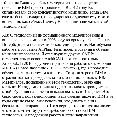
10 лет, на Ваших учебных материалах выросло целое
поколение BIM-проектировщиков. В 2012 году Вы
организовали свою консалтинговую компанию. Тогда BIM
еще не был популярен, и государство не уделяло ему такого
внимания, как сейчас. Почему Вы решили заниматься этой
технологией?
АВ: С технологией информационного моделирования я
впервые познакомился в 2006 году во время учебы в Санкт-
Петербургском политехническом университете. Нас обучали
работе в программе AllРlan. Тема проектирования в объеме
меня заинтересовала. Я стал изучать другие САПР:
самостоятельно освоил ArchiCAD и затем программы
Autodesk. В 2010 году меня пригласили работать в компанию
«ПСС» (Новое название - ПСС «Грайтек»), где я проводил
обучения этим системам клиентов. Тогда интерес к BIM в
отрасли только зарождался, мало кто понимал пользу BIM.
Материалов, посвященных этой технологии, было еще
меньше. И тогда мне пришла идея записывать проводимые
мной обучения на видео и выкладывать их в Интернет. Это
было своего рода революцией, ведь онлайн-школ по BIM в те
годы еще не было. Мне говорили, что давать знания
бесплатно – неправильно. Но я верил, что они нужны людям,
что этот контент будет востребован, как и сама BIM-
технология, и продолжил работу в этом направлении.