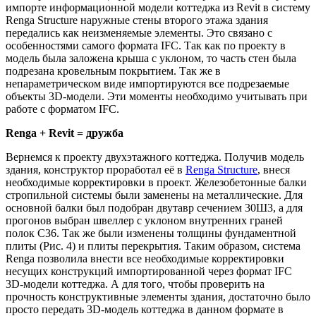
импорте информационной модели коттеджа из Revit в систему
Renga Structure наружные стены второго этажа здания
передались как неизменяемые элементы. Это связано с
особенностями самого формата IFC. Так как по проекту в
модель была заложена крыша с уклоном, то часть стен была
подрезана кровельным покрытием. Так же в
непараметрическом виде импортируются все подрезаемые
объекты 3D-модели. Эти моменты необходимо учитывать при
работе с форматом IFC.
Renga
+
Revit
= дружба
Вернемся к проекту двухэтажного коттеджа. Получив модель
здания, конструктор проработал её в
Renga Structure
, внеся
необходимые корректировки в проект. Железобетонные балки
стропильной системы были заменены на металлические. Для
основной балки был подобран двутавр сечением 30Ш3, а для
прогонов выбран швеллер с уклоном внутренних граней
полок С36. Так же были изменены толщины фундаментной
плиты (Рис. 4) и плиты перекрытия. Таким образом, система
Renga позволила внести все необходимые корректировки
несущих конструкций импортированной через формат IFC
3D-модели коттеджа. А для того, чтобы проверить на
прочность конструктивные элементы здания, достаточно было
просто передать 3D-модель коттеджа в данном формате в