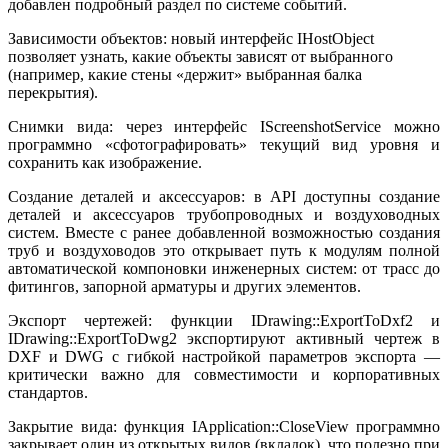
добавлен подробный раздел по системе событий.
Зависимости объектов: новый интерфейс IHostObject
позволяет узнать, какие объекты зависят от выбранного
(например, какие стены «держит» выбранная балка
перекрытия).
Снимки вида: через интерфейс IScreenshotService можно
программно «сфотографировать» текущий вид уровня и
сохранить как изображение.
Создание деталей и аксессуаров: в API доступны создание
деталей и аксессуаров трубопроводных и воздуховодных
систем. Вместе с ранее добавленной возможностью создания
труб и воздуховодов это открывает путь к модулям полной
автоматической компоновки инженерных систем: от трасс до
фитингов, запорной арматуры и других элементов.
Экспорт чертежей: функции IDrawing::ExportToDxf2 и
IDrawing::ExportToDwg2 экспортируют активный чертеж в
DXF и DWG с гибкой настройкой параметров экспорта —
критически важно для совместимости и корпоративных
стандартов.
Закрытие вида: функция IApplication::CloseView программно
закрывает один из открытых видов (вкладок), что полезно при