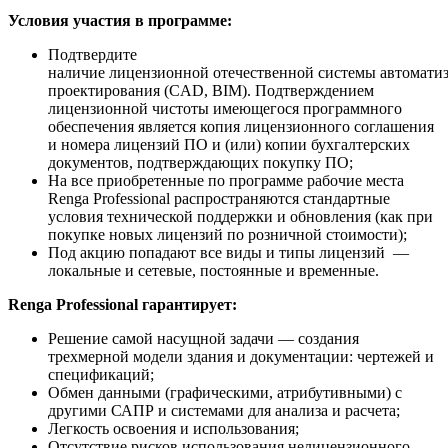
Условия участия в программе:
Подтвердите
наличие лицензионной отечественной системы автомати
проектирования (CAD, BIM). Подтверждением
лицензионной чистоты имеющегося программного
обеспечения является копия лицензионного соглашения
и номера лицензий ПО и (или) копии бухгалтерских
документов, подтверждающих покупку ПО;
На все приобретенные по программе рабочие места
Renga Professional распространяются стандартные
условия технической поддержки и обновления (как при
покупке новых лицензий по розничной стоимости);
Под акцию попадают все виды и типы лицензий —
локальные и сетевые, постоянные и временные.
Renga
Professional
гарантирует:
Решение самой насущной задачи — создания
трехмерной модели здания и документации: чертежей и
спецификаций;
Обмен данными (графическими, атрибутивными) с
другими САПР и системами для анализа и расчета;
Легкость освоения и использования;
Отсутствие рисков использования нелицензионного