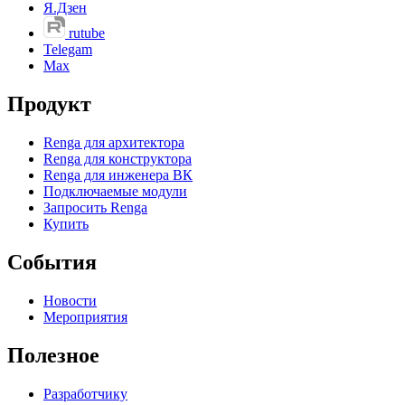
Я.Дзен
rutube
Telegam
Max
Продукт
Renga для архитектора
Renga для конструктора
Renga для инженера ВК
Подключаемые модули
Запросить Renga
Купить
События
Новости
Мероприятия
Полезное
Разработчику