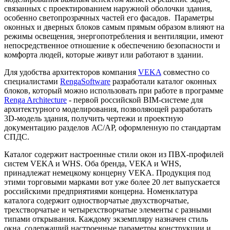
связанных с проектированием наружной оболочки здания,
особенно светопрозрачных частей его фасадов. Параметры
оконных и дверных блоков самым прямым образом влияют на
режимы освещения, энергопотребления и вентиляции, имеют
непосредственное отношение к обеспечению безопасности и
комфорта людей, которые живут или работают в здании.
Для удобства архитекторов компания
VEKA
совместно со
специалистами
Renga
Softwarе
разработали каталог оконных
блоков, который можно использовать при работе в программе
Renga Architecture
- первой российской BIM-системе для
архитектурного моделирования, позволяющей разработать
3D-модель здания, получить чертежи и проектную
документацию разделов АС/АР, оформленную по стандартам
СПДС.
Каталог содержит настроенные стили окон из ПВХ-профилей
систем VEKA и WHS. Оба бренда, VEKA и WHS,
принадлежат немецкому концерну VEKA. Продукция под
этими торговыми марками вот уже более 20 лет выпускается
российскими предприятиями концерна. Номенклатура
каталога содержит одностворчатые двухстворчатые,
трехстворчатые и четырехстворчатые элементы с разными
типами открывания. Каждому экземпляру назначен стиль
окна, содержащий настроенные параметры конструкции и