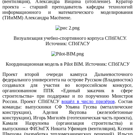
(вентиляция), Александра Вицина (отопление). Куратор
проекта – старший преподаватель кафедры технологий
информационного и математического моделирования
(ТИиММ) Александра Масёнене.
Визуализация учебно-спортивного корпуса СПбГАСУ.
Источник: СПбГАСУ
Координационная модель в Pilot BIM. Источник: СПбГАСУ
Проект второй очереди кампуса Дальневосточного
федерального университета на острове Русском (Владивосток)
создавался для участия во всероссийском конкурсе,
организованном ППК «Единый заказчик в сфере
строительства» при поддержке и по поручению Минстроя
России. Проект СПбГАСУ
вошёл в число призёров
. Состав
команды: выпускники СФ Ульяна Гусева (металлические
конструкции), Аделия Якупова (железобетонные
конструкции), Игорь Мигилёв (геотехническая часть проекта),
Камаля Назрулоева (организация строительства) и
выпускники ФИЭиГХ Никита Уфимцев (вентиляция), Ксения
Швецова (разработка тепломеханических решений), Ильсур