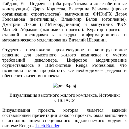
Гайдаш, Ева Подъячева (оба разрабатывали железобетонные
конструкции), Дарья Корнеева, Екатерина Ефимова (проект
организации строительства), выпускники ФИЭиГХ Дарья
Голованова (вентиляция), Владимир Белов (отопление),
Дмитрий Львов (ТИМ-координация) и выпускник ФЭУ
Матвей Абрамов (экономика проекта). Куратор проекта –
старший преподаватель кафедры информационного и
математического моделирования Виталий Шаранин.
Студенты предложили архитектурное и конструктивное
решение для высотного жилого комплекса с учётом
требований девелопера. Цифровое моделирование
осуществлялось в BIM-системе Renga Professional, что
позволило точно проработать все необходимые разделы и
обеспечить качество проекта.
Визуализация высотного жилого комплекса. Источник:
СПбГАСУ
Визуализация проекта, которая является важной
составляющей презентации любого проекта, была выполнена
с использованием специального подключаемого модуля к
системе Renga –
Luch Render
.