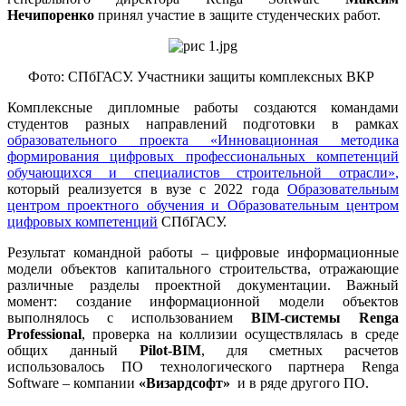
Нечипоренко
принял участие в защите студенческих работ.
Фото: СПбГАСУ. Участники защиты комплексных ВКР
Комплексные дипломные работы создаются командами
студентов разных направлений подготовки в рамках
образовательного проекта «Инновационная методика
формирования цифровых профессиональных компетенций
обучающихся и специалистов строительной отрасли»
,
который реализуется в вузе с 2022 года
Образовательным
центром проектного обучения
и
Образовательным центром
цифровых компетенций
СПбГАСУ.
Результат командной работы – цифровые информационные
модели объектов капитального строительства, отражающие
различные разделы проектной документации. Важный
момент: создание информационной модели объектов
выполнялось с использованием
BIM-системы
Renga
Professional
, проверка на коллизии осуществлялась в среде
общих данный
Pilot-BIM
, для сметных расчетов
использовалось ПО технологического партнера Renga
Software – компании
«Визардсофт»
и в ряде другого ПО.