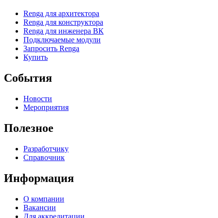
Renga для архитектора
Renga для конструктора
Renga для инженера ВК
Подключаемые модули
Запросить Renga
Купить
События
Новости
Мероприятия
Полезное
Разработчику
Справочник
Информация
О компании
Вакансии
Для аккредитации