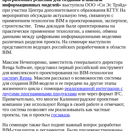
информационных моделей»
выступила ООО «Си Эс Трэйд»
при участии Центра дополнительного образования КГТУ. На
мероприятии обсуждали актуальную тему, связанную с
применением технологии BIM в проектировании, экспертизе,
строительстве. Темы докладов были ориентированы на
практическое применение технологии, а именно, обмена
данными между цифровыми информационными моделями
различных разделов проекта. На семинаре выступили
представители ведущих российских разработчиков в области
BIM.
Максим Нечипоренко, заместитель генерального директора
Renga Software, представил первый российский инструмент
для комплексного проектирования по BIM-технологии
систему Renga
. Максим рассказал о возможностях системы
для создания BIM-модели и ее передачи на другие этапы
жизненного цикла c помощью
реализованной интеграции с
другими программными продуктами
или через формат IFC.
Примечательно, что многие Калининградские проектные
компании уже используют Renga в своей работе и отмечают,
что система позволяет им реализовывать как частные
проекты, так и проекты
госзаказа
.
На семинаре также был поднят важный вопрос разработки
BIM-стандартов и регламентов. Были продемонстрированы