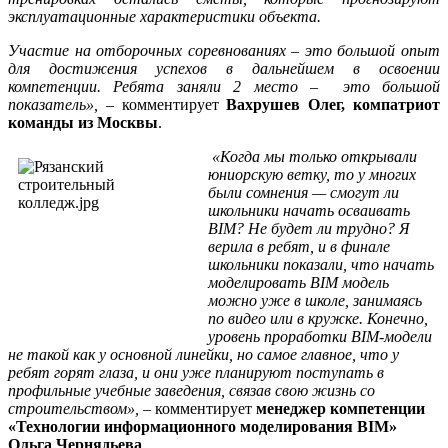
эксплуатационные характеристики объекта.
Участие на отборочных соревнованиях – это большой опыт
для достижения успехов в дальнейшем в освоении
компетенции. Ребята заняли 2 место – это большой
показатель»,
– комментирует
Вахрушев Олег, компатриот
команды из Москвы
.
«Когда мы только открывали
юниорскую ветку, то у многих
были сомнения — смогут ли
школьники начать осваивать
BIM? Не будет ли трудно? Я
верила в ребят, и в финале
школьники показали, что начать
моделировать BIM модель
можно уже в школе, занимаясь
по видео или в кружке. Конечно,
уровень проработки BIM-модели
не такой как у основной линейки, но самое главное, что у
ребят горят глаза, и они уже планируют поступать в
профильные учебные заведения, связав свою жизнь со
строительством», –
комментирует
менеджер компетенции
«Технологии информационного моделирования BIM»
Ольга Чернядьева
.