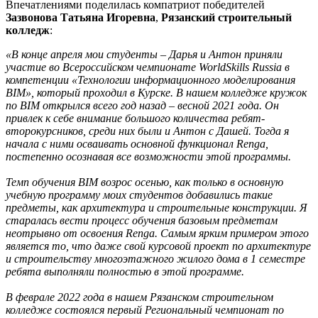
Впечатлениями поделилась компатриот победителей
Зазвонова Татьяна Игоревна
,
Рязанский строительный
колледж
:
«В конце апреля мои студенты – Дарья и Антон приняли
участие во Всероссийском чемпионате WorldSkills Russia в
компетенции «Технологии информационного моделирования
BIM», который проходил в Курске. В нашем колледже кружок
по BIM открылся всего год назад – весной 2021 года. Он
привлек к себе внимание большого количества ребят-
второкурсников, среди них были и Антон с Дашей. Тогда я
начала с ними осваивать основной функционал Renga,
постепенно осознавая все возможности этой программы.
Темп обучения BIM возрос осенью, как только в основную
учебную программу моих студентов добавились такие
предметы, как архитектура и строительные конструкции. Я
старалась вести процесс обучения базовым предметам
неотрывно от освоения Renga. Самым ярким примером этого
является то, что даже свой курсовой проект по архитектуре
и строительству многоэтажного жилого дома в 1 семестре
ребята выполняли полностью в этой программе.
В феврале 2022 года в нашем Рязанском строительном
колледже состоялся первый Региональный чемпионат по