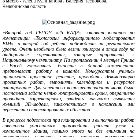
3 место
- Алёна Кулипанова / Валерия Чеснокова,
Челябинская область
«Второй год ГБПОУ «26 КАДР» готовит юниоров по
компетенции «Технологии информационного моделирования
BIM», и второй год ребята побеждают на региональном
уровне. Очень необычно было везти юниоров в этом году на
отборочные соревнования, которые приравнены к
Национальному чемпионату. На протяжении 4 месяцев Гриша
с Васей готовились. Участие в данной компетенции
предполагает работу в команде. Конкурсанты учились
принимать проектное решение, проводить декомпозицию
проектных работ, выполнять календарное и ресурсное
планирование. Для успешного выполнения задания мною была
поставлена задача четко контролировать сроки, оперативно
проводить корректировки, владеть навыками выявления
коллизий 3D-модели, заключающихся в наложении или
пересечении спроектированных объектов.
В процессе подготовки при планировании и выполнении работ
советовал участникам производить расчет узлов и
компонентов здания, помимо этого не без внимания на
тренировках остались сметы, которые прогнозируют