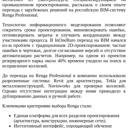
промышленном проектировании, рассказала о своем опыте
перехода с зарубежных решений на российскую BIM-систему
Renga Professional.
Технологии информационного моделирования позволяют
сократить сроки проектирования, минимизировать ошибки,
оптимизировать затраты и улучшить координацию между
участниками процесса. В InOneBuro переход на BIM начался
из-за проблем с традиционным 2D-проектированием: частые
ошибки в чертежах, долгое согласование версий и отсутствие
автоматизации расчетов. Например, на одном из проектов
резервуарного парка около 40% времени уходило на поиск и
исправление коллизий.
До перехода на Renga Professional в компании использовали
разрозненные системы: Revit для архитектуры, Tekla для
металлоконструкций, Navisworks для проверки коллизий.
Однако отсутствие интеграции между ними приводило к
дублированию данных и ручной работе.
Ключевыми критериями выбора Renga стали:
Единая платформа для всех разделов проектирования
(архитектура, конструкции, инженерные сети).
Интуитивный интерфейс, упрощающий обучение