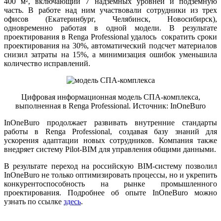
400 м², включающий 7 надземных уровней и подземную
часть. В работе над ним участвовали сотрудники из трех
офисов (Екатеринбург, Челябинск, Новосибирск),
одновременно работая в одной модели. В результате
проектирования в Renga Professional удалось сократить сроки
проектирования на 30%, автоматический подсчет материалов
снизил затраты на 15%, а минимизация ошибок уменьшила
количество исправлений.
Цифровая информационная модель СПА-комплекса,
выполненная в Renga Professional. Источник: InOneBuro
InOneBuro продолжает развивать внутренние стандарты
работы в Renga Professional, создавая базу знаний для
ускорения адаптации новых сотрудников. Компания также
внедряет систему Pilot-BIM для управления общими данными.
В результате переход на российскую BIM-систему позволил
InOneBuro не только оптимизировать процессы, но и укрепить
конкурентоспособность на рынке промышленного
проектирования. Подробнее об опыте InOneBuro можно
узнать по ссылке
здесь
.