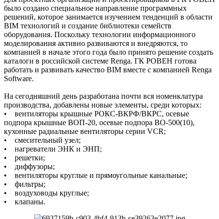
было создано специальное направление программных
решений, которое занимается изучением тенденций в области
BIM технологий и создание библиотеки семейств
оборудования. Поскольку технологии информационного
моделирования активно развиваются и внедряются, то
компанией в начале этого года было принято решение создать
каталоги в российской системе Renga. ГК РОВЕН готова
работать и развивать качество BIM вместе с компанией Renga
Software.
На сегодняшний день разработана почти вся номенклатура
производства, добавлены новые элементы, среди которых:
• вентиляторы крышные РОКС-ВКРФ/ВКРС, осевые
подпора крышные ВОП-20, осевые подпора ВО-500(10),
кухонные радиальные вентиляторы серии VCR;
• смесительный узел;
• нагреватели ЭНК и ЭНП;
• решетки;
• диффузоры;
• вентиляторы круглые и прямоугольные канальные;
• фильтры;
• воздуховоды круглые;
• клапаны.