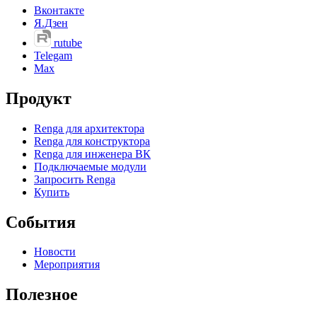
Вконтакте
Я.Дзен
rutube
Telegam
Max
Продукт
Renga для архитектора
Renga для конструктора
Renga для инженера ВК
Подключаемые модули
Запросить Renga
Купить
События
Новости
Мероприятия
Полезное