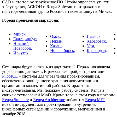
CAD и это только зарубежное ПО. Чтобы опровергнуть эти
заблуждения, АСКОН и Renga Software и отправятся в
полуторамесячный тур по России, а также заглянут в Минск.
Города проведения марафона:
Минск,
Омск,
Ижевск,
Екатеринбург,
Пермь,
Хабаровск,
Нижний
Казань,
Уфа
,
Новгород,
Новосибирск,
Краснодар,
Иркутск,
Семинары будут состоять из двух частей. Первая посвящена
управлению данными. В рамках нее пройдет презентация
Pilot-ICE
– системы для управления проектированием,
обеспечения защищенного хранения документации и
организации коллективной работы. Вторая часть –
инструментальная. Мы покажем работу системы Renga в
связке с технологией MinD. Кроме того, в этом году к показам
Renga Structure
и
Renga Architecture
добавится
Renga MEP
–
новый инструмент для проектирования внутренних
инженерных сетей зданий и сооружений, выпущенный в
декабре 2018.