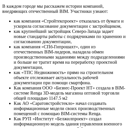
В каждом городе мы расскажем истории компаний,
внедряющих отечественный BIM. Участники узнают:
как компания «Стройтекпроект» отказалась от бумаги и
ускорила согласование документации с застройщиком,
как крупнейший застройщик Северо-Запада задает
новые стандарты работы с подрядчиками по хранению и
согласованию документации,
как компания «СПб-Гипрошахт», один из
отечественных BIM-лидеров, наладила обмен
производственными заданиями между подразделениями
и больше не тратит время на переработку проектной
документации,
как «ТПС Недвижимость» прямо на строительном
объекте отслеживает актуальность рабочей
документации при помощи смартфона.
Как компания ООО «Бизнес-Проект НТ» создала в BIM-
системе Renga 3D-модель магазина оптовой торговли
общей площадью 1147.5 м2
Как АО «Саратовстройстекло» начал создавать
информационные модели своих производственных
помещений с помощью BIM-системы Renga.
Как РУП «Институт «Белжилпроект» создал
информационную модель здания управления военного