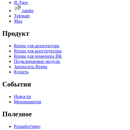
Я.Дзен
rutube
Telegam
Max
Продукт
Renga для архитектора
Renga для конструктора
Renga для инженера ВК
Подключаемые модули
Запросить Renga
Купить
События
Новости
Мероприятия
Полезное
Разработчику