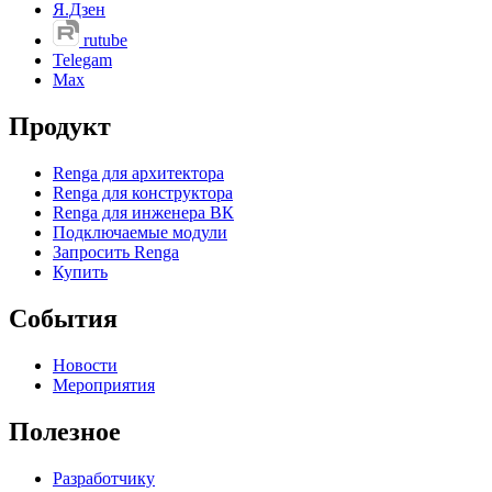
Я.Дзен
rutube
Telegam
Max
Продукт
Renga для архитектора
Renga для конструктора
Renga для инженера ВК
Подключаемые модули
Запросить Renga
Купить
События
Новости
Мероприятия
Полезное
Разработчику