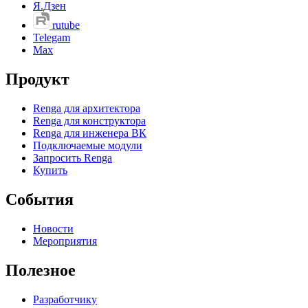
Я.Дзен
rutube
Telegam
Max
Продукт
Renga для архитектора
Renga для конструктора
Renga для инженера ВК
Подключаемые модули
Запросить Renga
Купить
События
Новости
Мероприятия
Полезное
Разработчику