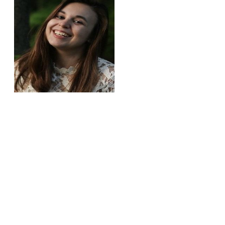
развиваются
стремительно, и очень
трудно оставаться
востребованным, если не
внедрять новые
технологии. Руководство
нашего института
стремится делать процесс
проектирования более
совершенным. Как молодой
специалист, я была рада
узнать, что оно приняло решение обучать сотрудников
работе по новой технологии в новой программе Renga. Ее
представители всегда готовы помочь и ответить на
интересующие вопросы. Так же хочется отметить
простоту освоения данной системы, на изучение программы у
нас ушло всего несколько дней. Программа поддерживает
возможность совместного ведения проекта разными
специалистами, позволяет создавать проекты разного уровня
сложности и способна работать даже на «слабых»
компьютерах»