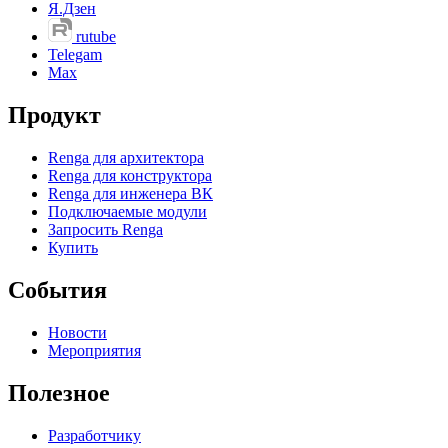
Я.Дзен
rutube
Telegam
Max
Продукт
Renga для архитектора
Renga для конструктора
Renga для инженера ВК
Подключаемые модули
Запросить Renga
Купить
События
Новости
Мероприятия
Полезное
Разработчику