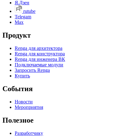
Я.Дзен
rutube
Telegam
Max
Продукт
Renga для архитектора
Renga для конструктора
Renga для инженера ВК
Подключаемые модули
Запросить Renga
Купить
События
Новости
Мероприятия
Полезное
Разработчику